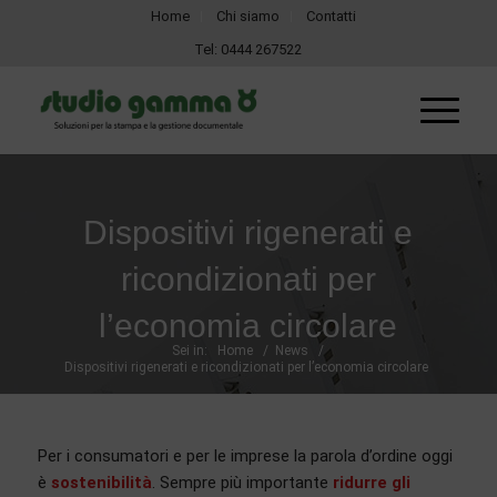
Home
Chi siamo
Contatti
Tel:
0444 267522
Dispositivi rigenerati e
ricondizionati per
l’economia circolare
Sei in:
Home
/
News
/
Dispositivi rigenerati e ricondizionati per l’economia circolare
Per i consumatori e per le imprese la parola d’ordine oggi
è
sostenibilità
. Sempre più importante
ridurre gli