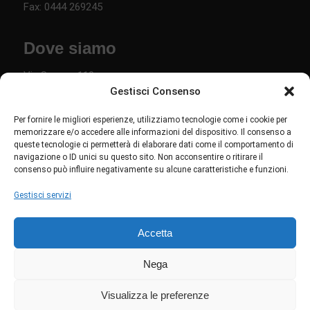
Fax: 0444 269245
Dove siamo
Via Savona 110
Gestisci Consenso
36040 Torri di Quartesolo VI
Per fornire le migliori esperienze, utilizziamo tecnologie come i cookie per
Links
memorizzare e/o accedere alle informazioni del dispositivo. Il consenso a
queste tecnologie ci permetterà di elaborare dati come il comportamento di
navigazione o ID unici su questo sito. Non acconsentire o ritirare il
Chi siamo
consenso può influire negativamente su alcune caratteristiche e funzioni.
Privacy policy
Gestisci servizi
Cookie policy
Accetta
Seguici su Linkedin
Nega
Visualizza le preferenze
Copyright © Studio Gamma srl - P.iva: 00775610249 - Creatività e