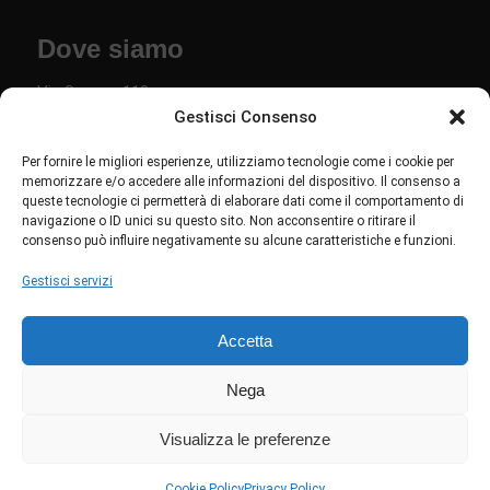
Dove siamo
Via Savona 110
Gestisci Consenso
36040 Torri di Quartesolo VI
Per fornire le migliori esperienze, utilizziamo tecnologie come i cookie per
Links
memorizzare e/o accedere alle informazioni del dispositivo. Il consenso a
queste tecnologie ci permetterà di elaborare dati come il comportamento di
navigazione o ID unici su questo sito. Non acconsentire o ritirare il
Chi siamo
consenso può influire negativamente su alcune caratteristiche e funzioni.
Privacy policy
Gestisci servizi
Cookie policy
Accetta
Seguici su Linkedin
Nega
Visualizza le preferenze
Copyright © Studio Gamma srl - P.iva: 00775610249 - Creatività e
sviluppo by
Axera Web & Digital
Cookie Policy
Privacy Policy