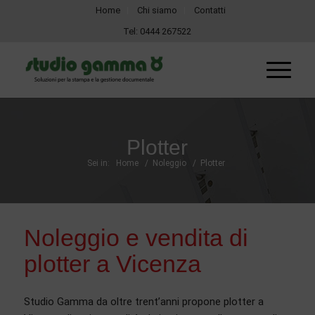
Home
Chi siamo
Contatti
Tel:
0444 267522
Plotter
Sei in:
Home
/
Noleggio
/
Plotter
Noleggio e vendita di
plotter a Vicenza
Studio Gamma da oltre trent’anni propone plotter a