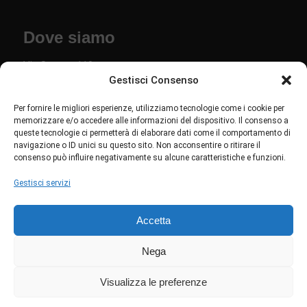
Dove siamo
Via Savona 110
Gestisci Consenso
36040 Torri di Quartesolo VI
Per fornire le migliori esperienze, utilizziamo tecnologie come i cookie per
Links
memorizzare e/o accedere alle informazioni del dispositivo. Il consenso a
queste tecnologie ci permetterà di elaborare dati come il comportamento di
navigazione o ID unici su questo sito. Non acconsentire o ritirare il
Chi siamo
consenso può influire negativamente su alcune caratteristiche e funzioni.
Privacy policy
Gestisci servizi
Cookie policy
Accetta
Seguici su Linkedin
Nega
Visualizza le preferenze
Copyright © Studio Gamma srl - P.iva: 00775610249 - Creatività e
sviluppo by
Axera Web & Digital