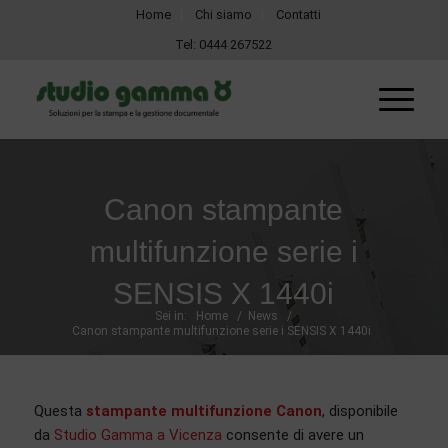
Home
Chi siamo
Contatti
Tel:
0444 267522
Canon stampante
multifunzione serie i
SENSIS X 1440i
Sei in:
Home
/
News
/
Canon stampante multifunzione serie i SENSIS X 1440i
Questa
stampante multifunzione Canon
, disponibile
da
Studio Gamma a Vicenza
consente di avere un