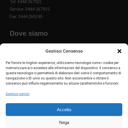
Tel:
0444 267522
Service:
0444 267515
Fax: 0444 269245
Dove siamo
Via Savona 110
Gestisci Consenso
36040 Torri di Quartesolo VI
Per fornire le migliori esperienze, utilizziamo tecnologie come i cookie per
Links
memorizzare e/o accedere alle informazioni del dispositivo. Il consenso a
queste tecnologie ci permetterà di elaborare dati come il comportamento di
navigazione o ID unici su questo sito. Non acconsentire o ritirare il
Chi siamo
consenso può influire negativamente su alcune caratteristiche e funzioni.
Privacy policy
Gestisci servizi
Cookie policy
Accetta
Seguici su Linkedin
Nega