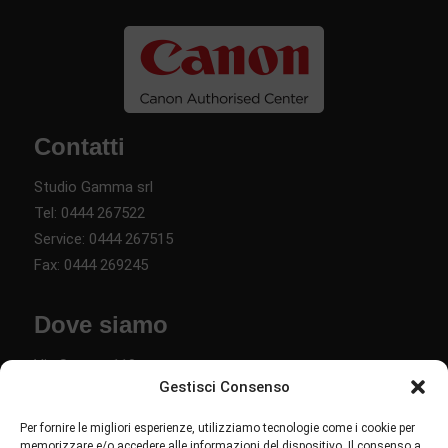
Contatti
Studio Gamma srl
Tel:
0444 267522
Service:
0444 267515
Fax: 0444 269245
Dove siamo
Via Savona 110
Gestisci Consenso
36040 Torri di Quartesolo VI
Per fornire le migliori esperienze, utilizziamo tecnologie come i cookie per
memorizzare e/o accedere alle informazioni del dispositivo. Il consenso a